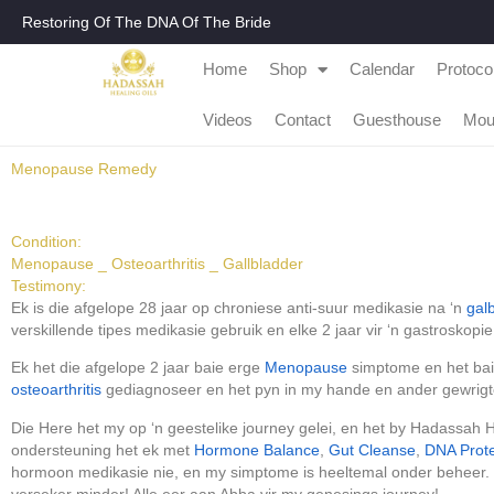
Restoring Of The DNA Of The Bride
Home
Shop
Calendar
Protoco
Videos
Contact
Guesthouse
Mou
Menopause Remedy
Condition:
Menopause _ Osteoarthritis _ Gallbladder
Testimony:
Ek is die afgelope 28 jaar op chroniese anti-suur medikasie na ‘n
gal
verskillende tipes medikasie gebruik en elke 2 jaar vir ‘n gastroskop
Ek het die afgelope 2 jaar baie erge
Menopause
simptome en het baie
osteoarthritis
gediagnoseer en het pyn in my hande en ander gewrigt
Die Here het my op ‘n geestelike journey gelei, en het by Hadassah H
ondersteuning het ek met
Hormone Balance
,
Gut Cleanse
,
DNA Prote
hormoon medikasie nie, en my simptome is heeltemal onder beheer. Ek
verseker minder! Alle eer aan Abba vir my genesings journey!