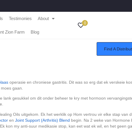
ls
Testimonies
About
0
nt Zion Farm
Blog
Find A Distribu
blaas
operasie en chroniese gastritis. Dit was so erg dat ek verskeie k
ie moes gaan.
 lank gesukkel om dit onder beheer te kry met hormoon vervangingster
e.
ealing Oils uitgekom. Ek het werklik op Hom vertrou vir elke stap van
ctor
en
Joint Support (Arthritis) Blend
begin. Na 2 weke van Hormone B
 kon my anti-suur medikasie stop, kan eet wat ek wil, en het geen ga