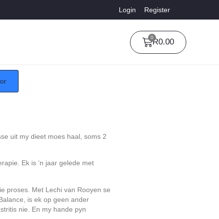
Login
Register
0
R
0.00
tor
osse uit my dieet moes haal, soms 2
apie. Ek is ‘n jaar gelede met
 die proses. Met Lechi van Rooyen se
alance, is ek op geen ander
stritis nie. En my hande pyn