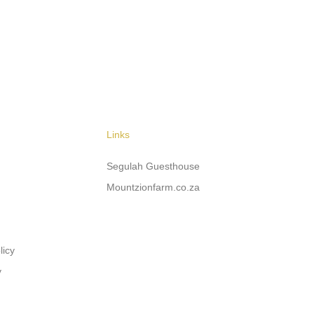
Links
Segulah Guesthouse
Mountzionfarm.co.za
licy
y