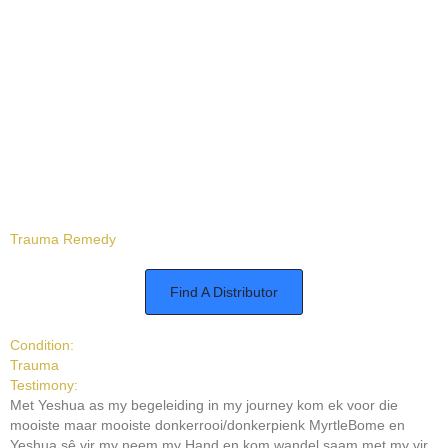
Trauma Remedy
Find A Distributor
Condition:
Trauma
Testimony:
Met Yeshua as my begeleiding in my journey kom ek voor die
mooiste maar mooiste donkerrooi/donkerpienk MyrtleBome en
Yeshua sê vir my neem my Hand en kom wandel saam met my vir