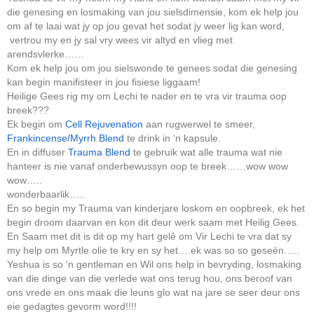
die genesing en losmaking van jou sielsdimensie, kom ek help jou
om af te laai wat jy op jou gevat het sodat jy weer lig kan word,
vertrou my en jy sal vry wees vir altyd en vlieg met
arendsvlerke……
Kom ek help jou om jou sielswonde te genees sodat die genesing
kan begin manifisteer in jou fisiese liggaam!
Heilige Gees rig my om Lechi te nader en te vra vir trauma oop
breek???
Ek begin om
Cell Rejuvenation
aan rugwerwel te smeer,
Frankincense/Myrrh Blend
te drink in ‘n kapsule.
En in diffuser
Trauma Blend
te gebruik wat alle trauma wat nie
hanteer is nie vanaf onderbewussyn oop te breek……wow wow
wow…..
wonderbaarlik…..
En so begin my Trauma van kinderjare loskom en oopbreek, ek het
begin droom daarvan en kon dit deur werk saam met Heilig Gees.
En Saam met dit is dit op my hart gelê om Vir Lechi te vra dat sy
my help om Myrtle olie te kry en sy het….ek was so so geseën…..
Yeshua is so ‘n gentleman en Wil ons help in bevryding, losmaking
van die dinge van die verlede wat ons terug hou, ons beroof van
ons vrede en ons maak die leuns glo wat na jare se seer deur ons
eie gedagtes gevorm word!!!!