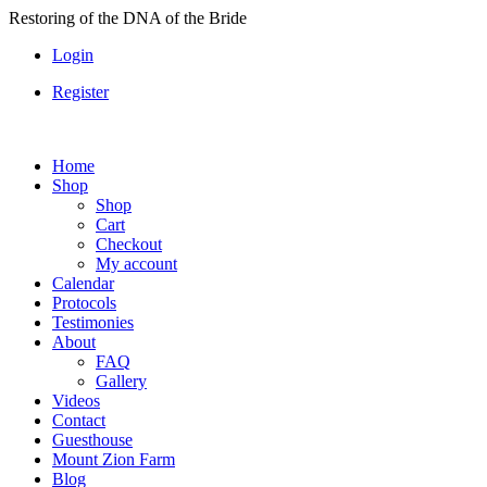
Skip
Restoring of the DNA of the Bride
to
Login
content
Register
Home
Shop
Shop
Cart
Checkout
My account
Calendar
Protocols
Testimonies
About
FAQ
Gallery
Videos
Contact
Guesthouse
Mount Zion Farm
Blog