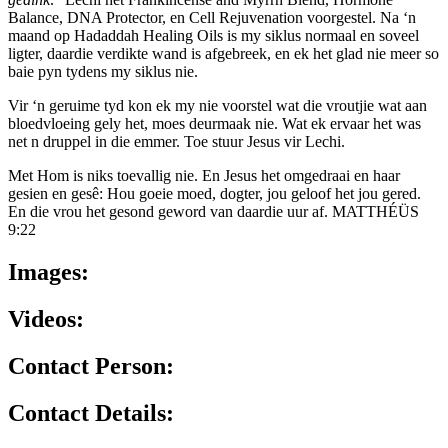
Balance, DNA Protector, en Cell Rejuvenation voorgestel. Na ‘n
maand op Hadaddah Healing Oils is my siklus normaal en soveel
ligter, daardie verdikte wand is afgebreek, en ek het glad nie meer so
baie pyn tydens my siklus nie.
Vir ‘n geruime tyd kon ek my nie voorstel wat die vroutjie wat aan
bloedvloeing gely het, moes deurmaak nie. Wat ek ervaar het was
net n druppel in die emmer. Toe stuur Jesus vir Lechi.
Met Hom is niks toevallig nie. En Jesus het omgedraai en haar
gesien en gesê: Hou goeie moed, dogter, jou geloof het jou gered.
En die vrou het gesond geword van daardie uur af. MATTHÉÜS
9:22
Images:
Videos:
Contact Person:
Contact Details: