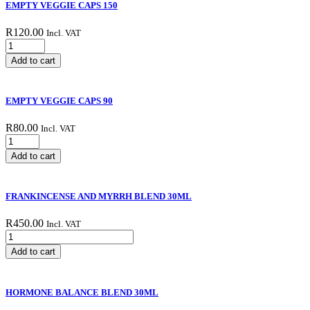
EMPTY VEGGIE CAPS 150
R
120.00
Incl. VAT
EMPTY
VEGGIE
Add to cart
CAPS
150
quantity
EMPTY VEGGIE CAPS 90
R
80.00
Incl. VAT
EMPTY
VEGGIE
Add to cart
CAPS
90
quantity
FRANKINCENSE AND MYRRH BLEND 30ML
R
450.00
Incl. VAT
FRANKINCENSE
AND
Add to cart
MYRRH
BLEND
30ML
HORMONE BALANCE BLEND 30ML
quantity