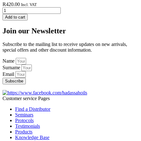
R
420.00
Incl. VAT
HORMONE
BALANCE
Add to cart
BLEND
30ML
Join our Newsletter
quantity
Subscribe to the mailing list to receive updates on new arrivals,
special offers and other discount information.
Name
Surname
Email
Subscribe
Customer service Pages
Find a Distributor
Seminars
Protocols
Testimonials
Products
Knowledge Base