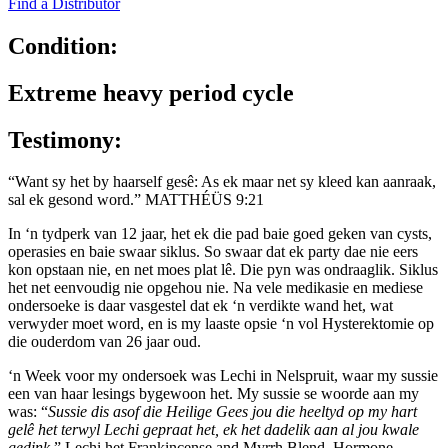
Find a Distributor
Condition:
Extreme heavy period cycle
Testimony:
“Want sy het by haarself gesê: As ek maar net sy kleed kan aanraak,
sal ek gesond word.” MATTHÉÜS 9:21
In ‘n tydperk van 12 jaar, het ek die pad baie goed geken van cysts,
operasies en baie swaar siklus. So swaar dat ek party dae nie eers
kon opstaan nie, en net moes plat lê. Die pyn was ondraaglik. Siklus
het net eenvoudig nie opgehou nie. Na vele medikasie en mediese
ondersoeke is daar vasgestel dat ek ‘n verdikte wand het, wat
verwyder moet word, en is my laaste opsie ‘n vol Hysterektomie op
die ouderdom van 26 jaar oud.
‘n Week voor my ondersoek was Lechi in Nelspruit, waar my sussie
een van haar lesings bygewoon het. My sussie se woorde aan my
was: “
Sussie dis asof die Heilige Gees jou die heeltyd op my hart
gelê het terwyl Lechi gepraat het, ek het dadelik aan al jou kwale
gedink
.” Lechi het Frankincense and Myrrh Blend, Hormone