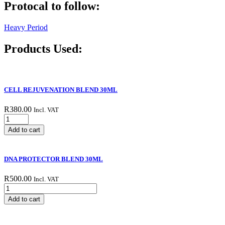
Protocal to follow:
Heavy Period
Products Used:
CELL REJUVENATION BLEND 30ML
R
380.00
Incl. VAT
CELL
REJUVENATION
Add to cart
BLEND
30ML
quantity
DNA PROTECTOR BLEND 30ML
R
500.00
Incl. VAT
DNA
PROTECTOR
Add to cart
BLEND
30ML
quantity