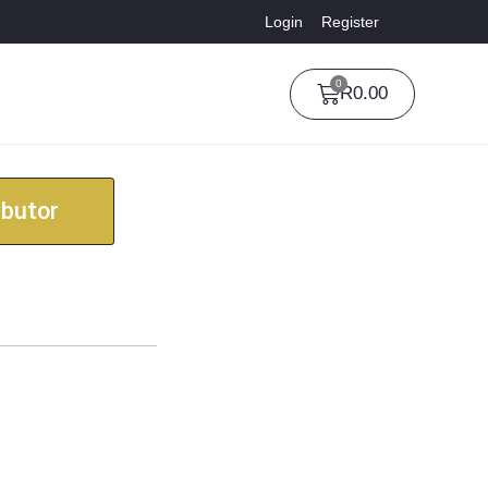
Login
Register
0
R
0.00
ibutor