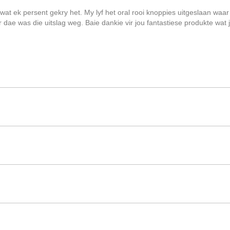
wat ek persent gekry het. My lyf het oral rooi knoppies uitgeslaan waar
 dae was die uitslag weg. Baie dankie vir jou fantastiese produkte wat j