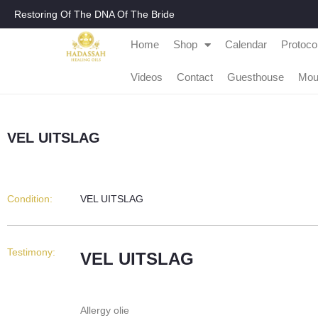
Restoring Of The DNA Of The Bride
Home
Shop
Calendar
Protoco
Videos
Contact
Guesthouse
Mou
VEL UITSLAG
Condition:
VEL UITSLAG
Testimony:
VEL UITSLAG
Allergy olie