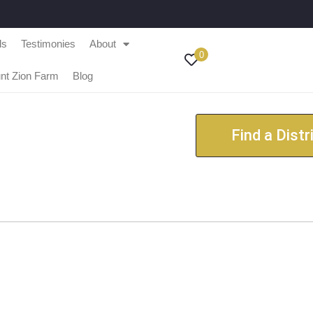
ls
Testimonies
About
0
nt Zion Farm
Blog
Find a Distr