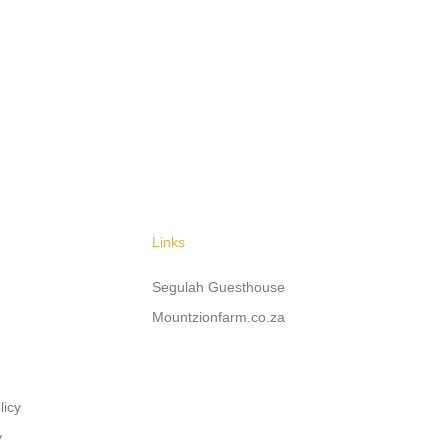
Links
Segulah Guesthouse
Mountzionfarm.co.za
licy
y