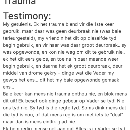
Trauma
Testimony:
My getuienis. Ek het trauma blend vir die 1ste keer
gebruik, maar daar was geen deurbraak nie (was baie
terleurgesteld), my vriendin het dit op dieselfde tyd
begin gebruik, en vir haar was daar groot deurbraak.. sy
was opgewonde, en kon nie wag om dit te gebruik nie..
ek het dit eers gelos, en toe na ‘n paar maande weer
begin gebruik, en daarna het ek groot deurbraak, deur
middel van drome gekry – dinge wat die Vader my
gewys het ens… dit het my baie opgewonde gemaak
ens…
Baie keer kan mens nie trauma onthou nie, en blok mens
dit uit! Ek besef ook dinge gebeur op Vader se tyd! Nie
ons tyd nie. Sy tyd is die regte tyd. Soms dink mens dat
die tyd is nou, of dat mens reg is om met iets te “deal”,
maar dan is mens eintlik glad nie.
Ek bemoedig mense net aan dat Alles is in Vader se tyd,