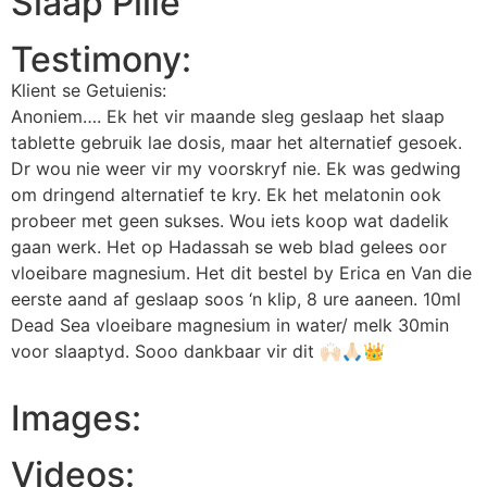
Slaap Pille
Testimony:
Klient se Getuienis:
Anoniem…. Ek het vir maande sleg geslaap het slaap
tablette gebruik lae dosis, maar het alternatief gesoek.
Dr wou nie weer vir my voorskryf nie. Ek was gedwing
om dringend alternatief te kry. Ek het melatonin ook
probeer met geen sukses. Wou iets koop wat dadelik
gaan werk. Het op Hadassah se web blad gelees oor
vloeibare magnesium. Het dit bestel by Erica en Van die
eerste aand af geslaap soos ‘n klip, 8 ure aaneen. 10ml
Dead Sea vloeibare magnesium in water/ melk 30min
voor slaaptyd. Sooo dankbaar vir dit 🙌🏻🙏🏻👑
Images:
Videos: